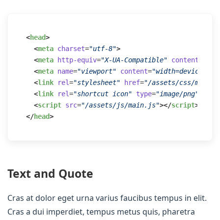
<
head
>
<
meta
charset
=
"utf-8"
>
<
meta
http-equiv
=
"X-UA-Compatible"
content
=
"IE=
<
meta
name
=
"viewport"
content
=
"width=device-wid
<
link
rel
=
"stylesheet"
href
=
"/assets/css/main.c
<
link
rel
=
"shortcut icon"
type
=
"image/png"
href
<
script
src
=
"/assets/js/main.js"
>
</
script
>
</
head
>
Text and Quote
Cras at dolor eget urna varius faucibus tempus in elit.
Cras a dui imperdiet, tempus metus quis, pharetra